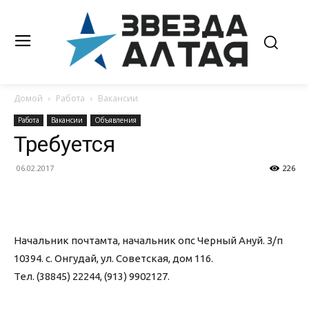
Домой
Работа
Вакансии
Работа
Вакансии
Объявления
Требуется
06.02.2017
226
Начальник почтамта, начальник опс Черный Ануй. З/п
10394. с. Онгудай, ул. Советская, дом 116.
Тел. (38845) 22244, (913) 9902127.