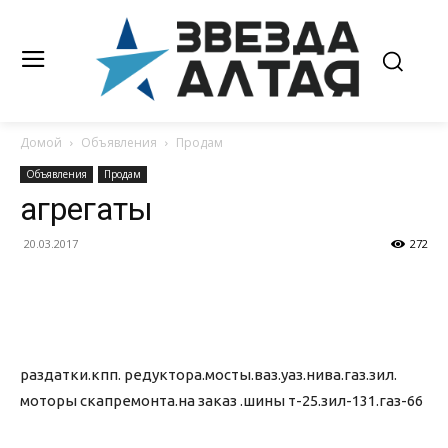
Домой
Объявления
Продам
Объявления
Продам
агрегаты
20.03.2017
272
раздатки.кпп. редуктора.мосты.ваз.уаз.нива.газ.зил.
моторы скапремонта.на заказ .шины т-25.зил-131.газ-66