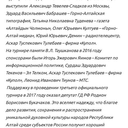
выступили Александр Тевелев-Сладков из Москвы,
Эдуард Васильевич Бабрашев – Горно-Алтайская
типография, Татьяна Николаевна Туденева – газета
«Алтайдын Чолмоны», Олег Юрьевич Култуев – «Горно-
Алтай медиа», Юрий Юрьевич Демин – радиотелецентр,
Аскар Туспекович Тулебаев – фирма «Купол».
На турнире памяти В.Л. Таушканова в 2016 году
спонсорами были Игорь Эжерович Яимов – Комитет по
информационной политике, Сурдаш Эдуардович
Текенов – Эл Телком, Аскар Туспекович Тулебаев – фирма
«Купол», Леонид Иванович Тиунов – МТС.
Поддержку в проведении третьего официального
турнира в 2017 году оказал депутат ГД РФ Родион
Борисович Букачаков. Это вселяет надежду, что благое
дело развития, сохранения и распространения
уникальной духовной культуры народов Республики
Алтай среди субъектов России получит хороший