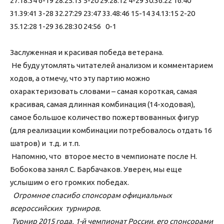
27.18:34 6-19 28.25:13 5-20 29.28:12 4-29 30.36:22 16:40
31.39:41 3-28 32.27:29 23:47 33.48:46 15-14 34.13:15 2-20
35.12:28 1-29 36.28:30 24:56 0-1
Заслуженная и красивая победа ветерана.
Не буду утомлять читателей анализом и комментарием
ходов, а отмечу, что эту партию можно
охарактеризовать словами – самая короткая, самая
красивая, самая длинная комбинация (14-ходовая),
самое большое количество пожертвованных фигур
(для реализации комбинации потребовалось отдать 16
шатров) и т.д. и т.п.
Напомню, что второе место в чемпионате после Н.
Бобокова занял С. Барбачаков. Уверен, мы еще
услышим о его громких победах.
Огромное спасибо спонсорам официальных
всероссийских турниров.
Турнир 2015 года, 1-й чемпионат России, его спонсорами