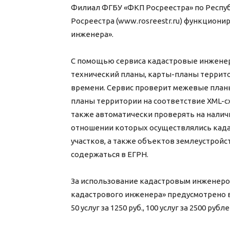
Филиал ФГБУ «ФКП Росреестра» по Респуб
Росреестра (www.rosreestr.ru) функциони
инженера».
С помощью сервиса кадастровые инженер
технический планы, карты-планы террит
времени. Сервис проверит межевые планы
планы территории на соответствие XML-с
также автоматически проверять на налич
отношении которых осуществлялись када
участков, а также объектов землеустройс
содержаться в ЕГРН.
За использование кадастровым инженеро
кадастрового инженера» предусмотрено взи
50 услуг за 1250 руб., 100 услуг за 2500 рубле