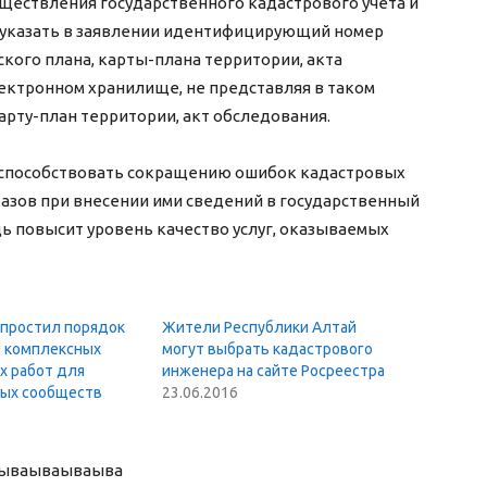
уществления государственного кадастрового учета и
е указать в заявлении идентифицирующий номер
кого плана, карты-плана территории, акта
ектронном хранилище, не представляя в таком
карту-план территории, акт обследования.
т способствовать сокращению ошибок кадастровых
азов при внесении ими сведений в государственный
дь повысит уровень качество услуг, оказываемых
упростил порядок
Жители Республики Алтай
 комплексных
могут выбрать кадастрового
х работ для
инженера на сайте Росреестра
ых сообществ
23.06.2016
ыва
ываываыва