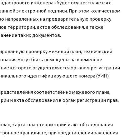
кадастрового инженера» будет осуществляется с
анной электронной подписи. При этом количеством
тво направленных на предварительную проверку
ов территории, актов обследования, а также
анение таких документов.
рованную проверку межевой план, технический
едования могут быть помещены на временное
ение которого осуществляется органом регистрации
 уникального идентифицирующего номера (УИН).
представления соответственно межевого плана,
рии и акта обследования в орган регистрации прав,
 план, карта-план территории и акт обследования
тронное хранилище, при представлении заявления