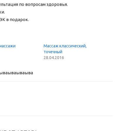
ультация по вопросам здоровья.
ки.
ЭК в подарок.
массажи
Массаж классический,
точечный
28.04.2016
ыва
ываываыва