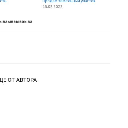
сть
Продам земельный участок
25.02.2022
ыва
ываываыва
ЩЕ ОТ АВТОРА