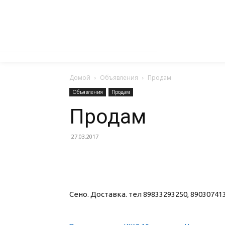
Домой
Объявления
Продам
Объявления
Продам
Продам
27.03.2017
Сено. Доставка. тел
89833293250
,
89030741