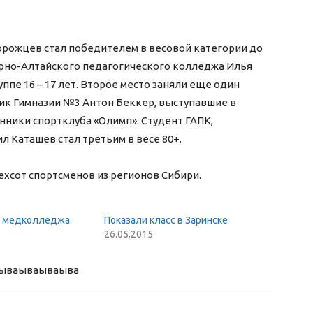
рожцев стал победителем в весовой категории до
 Горно-Алтайского педагогического колледжа Илья
уппе 16 – 17 лет. Второе место заняли еще один
ник Гимназии №3 Антон Беккер, выступавшие в
анники спортклуба «Олимп». Студент ГАПК,
 Каташев стал третьим в весе 80+.
рехсот спортсменов из регионов Сибири.
о медколледжа
Показали класс в Заринске
26.05.2015
ыва
ываываыва