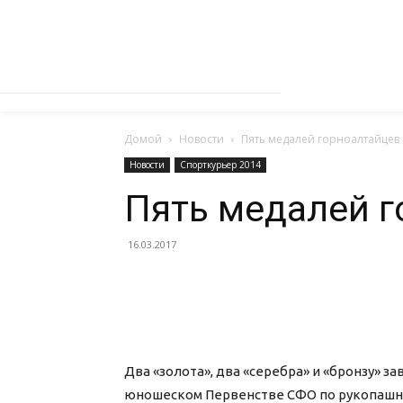
Домой
Новости
Пять медалей горноалтайцев
Новости
Спорткурьер 2014
Пять медалей 
16.03.2017
Два «золота», два «серебра» и «бронзу» з
юношеском Первенстве СФО по рукопашно