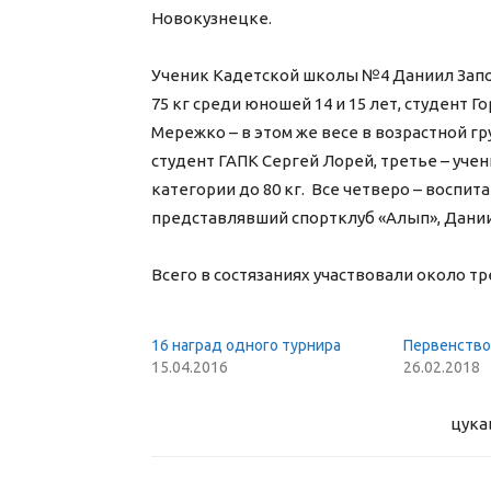
Новокузнецке.
Ученик Кадетской школы №4 Даниил Запо
75 кг среди юношей 14 и 15 лет, студент
Мережко – в этом же весе в возрастной гр
студент ГАПК Сергей Лорей, третье – уче
категории до 80 кг. Все четверо – воспит
представлявший спортклуб «Алып», Даниил
Всего в состязаниях участвовали около т
16 наград одного турнира
Первенств
15.04.2016
26.02.2018
цука