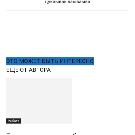
цукаыва
ываываыва
ЭТО МОЖЕТ БЫТЬ ИНТЕРЕСНО
ЕЩЕ ОТ АВТОРА
Работа