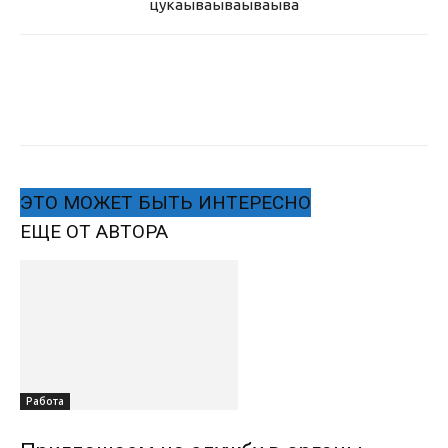
цукаыва
ываываыва
ЭТО МОЖЕТ БЫТЬ ИНТЕРЕСНО
ЕЩЕ ОТ АВТОРА
Работа