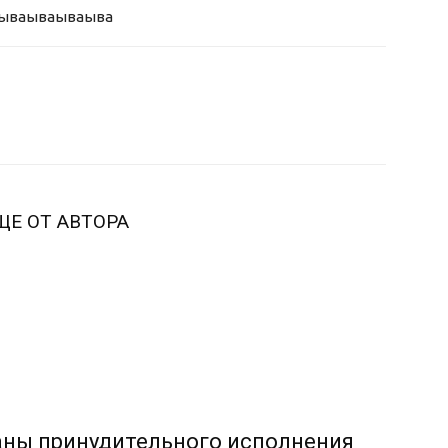
ыва
ываываыва
ЩЕ ОТ АВТОРА
аны принудительного исполнения