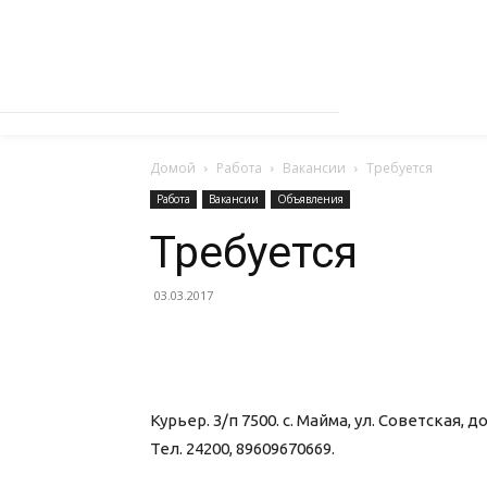
Домой
Работа
Вакансии
Требуется
Работа
Вакансии
Объявления
Требуется
03.03.2017
Курьер. З/п 7500. с. Майма, ул. Советская, до
Тел. 24200, 89609670669.