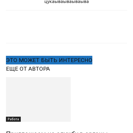
цукаыва
ываываыва
ЭТО МОЖЕТ БЫТЬ ИНТЕРЕСНО
ЕЩЕ ОТ АВТОРА
Работа