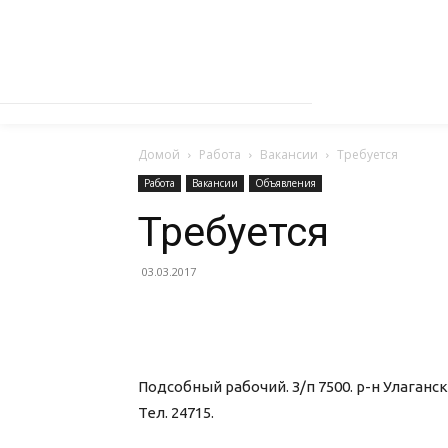
Домой
Работа
Вакансии
Требуется
Работа
Вакансии
Объявления
Требуется
03.03.2017
Подсобный рабочий. З/п 7500. р-н Улаганск
Тел. 24715.