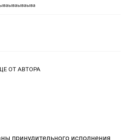
ыва
ываываыва
ЩЕ ОТ АВТОРА
аны принудительного исполнения