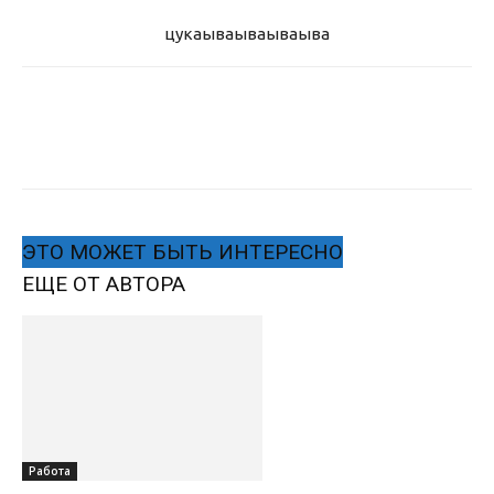
цукаыва
ываываыва
ЭТО МОЖЕТ БЫТЬ ИНТЕРЕСНО
ЕЩЕ ОТ АВТОРА
Работа