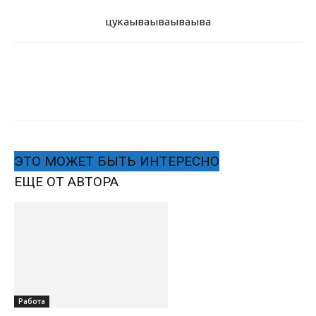
цукаыва
ываываыва
ЭТО МОЖЕТ БЫТЬ ИНТЕРЕСНО
ЕЩЕ ОТ АВТОРА
Работа