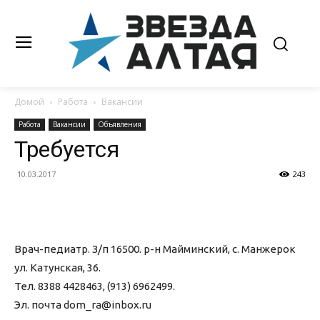
Домой
Работа
Вакансии
Работа
Вакансии
Объявления
Требуется
10.03.2017
243
Врач-педиатр. З/п 16500. р-н Майминский, с. Манжерок
ул. Катунская, 36.
Тел. 8388 4428463, (913) 6962499.
Эл. почта dom_ra@inbox.ru