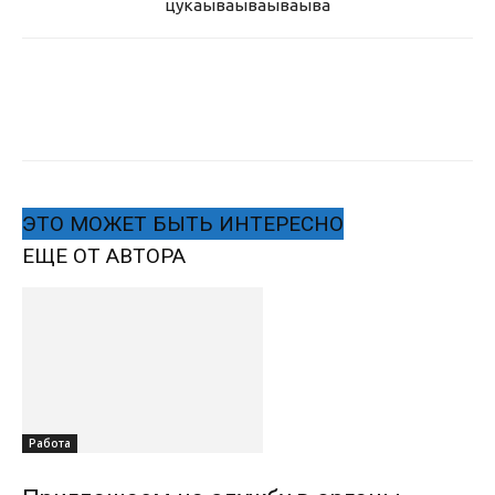
цукаыва
ываываыва
ЭТО МОЖЕТ БЫТЬ ИНТЕРЕСНО
ЕЩЕ ОТ АВТОРА
Работа