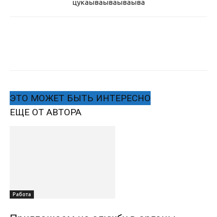
цукаыва
ываываыва
ЭТО МОЖЕТ БЫТЬ ИНТЕРЕСНО
ЕЩЕ ОТ АВТОРА
Работа