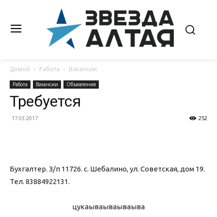
Домой
Работа
Вакансии
Работа
Вакансии
Объявления
Требуется
17.03.2017
252
Бухгалтер. З/п 11726. с. Шебалино, ул. Советская, дом 19.
Тел. 83884922131.
цукаыва
ываываыва