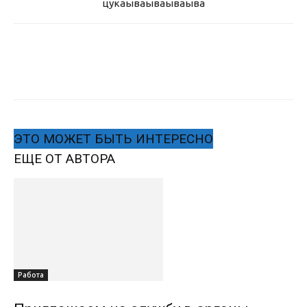
цукаыва
ываываыва
ЭТО МОЖЕТ БЫТЬ ИНТЕРЕСНО
ЕЩЕ ОТ АВТОРА
Работа