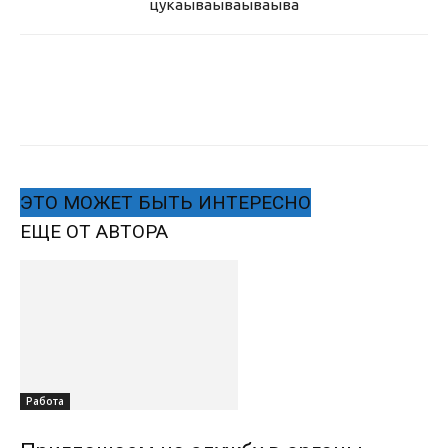
цукаыва
ываываыва
ЭТО МОЖЕТ БЫТЬ ИНТЕРЕСНО
ЕЩЕ ОТ АВТОРА
Работа