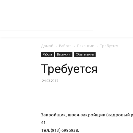
Домой
Работа
Вакансии
Требуется
Работа
Вакансии
Объявления
Требуется
24.03.2017
Закройщик, швея-закройщик (кадровый резе
41.
Тел. (913) 6995938.