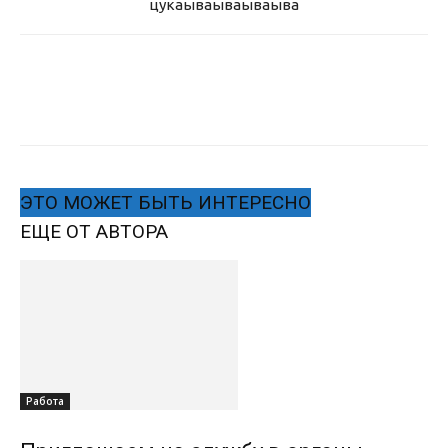
цукаыва
ываываыва
ЭТО МОЖЕТ БЫТЬ ИНТЕРЕСНО
ЕЩЕ ОТ АВТОРА
Работа