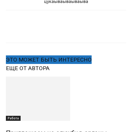
цукаыва
ываываыва
ЭТО МОЖЕТ БЫТЬ ИНТЕРЕСНО
ЕЩЕ ОТ АВТОРА
Работа