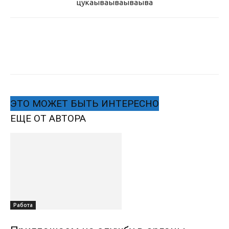
цукаыва
ываываыва
ЭТО МОЖЕТ БЫТЬ ИНТЕРЕСНО
ЕЩЕ ОТ АВТОРА
Работа