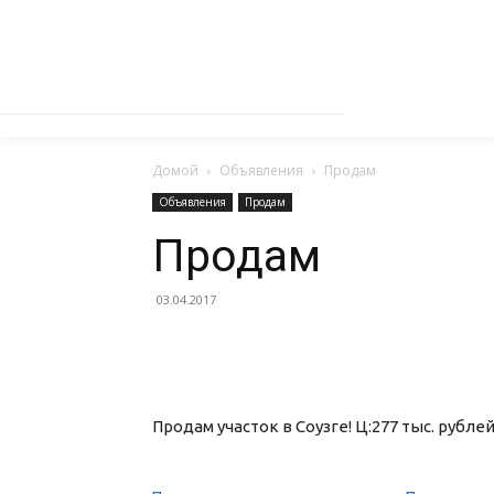
Домой
Объявления
Продам
Объявления
Продам
Продам
03.04.2017
Продам участок в Соузге! Ц:277 тыс. рублей