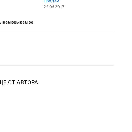
Продам
26.06.2017
ыва
ываываыва
ЩЕ ОТ АВТОРА