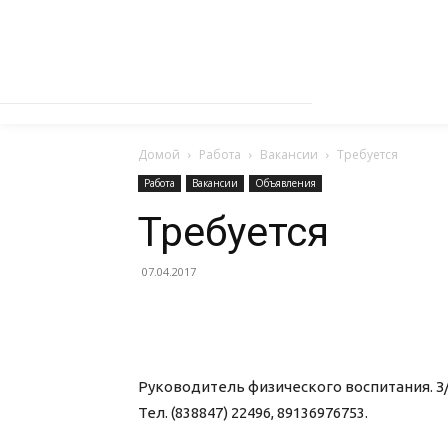
Домой
Работа
Вакансии
Требуется
Работа
Вакансии
Объявления
Требуется
07.04.2017
Руководитель физического воспитания. З/п 
Тел. (838847) 22496, 89136976753.