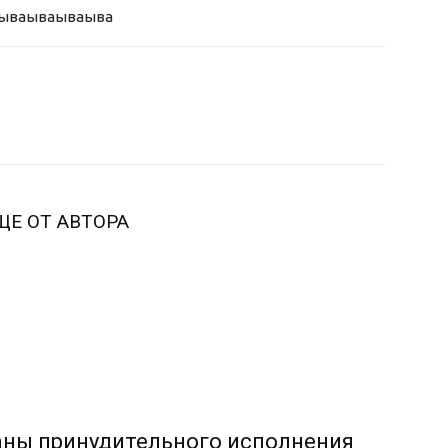
ыва
ываываыва
ЩЕ ОТ АВТОРА
аны принудительного исполнения