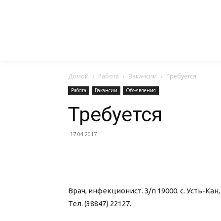
Домой
Работа
Вакансии
Требуется
Работа
Вакансии
Объявления
Требуется
17.04.2017
Врач, инфекционист. З/п 19000. с. Усть-Кан,
Тел. (38847) 22127.