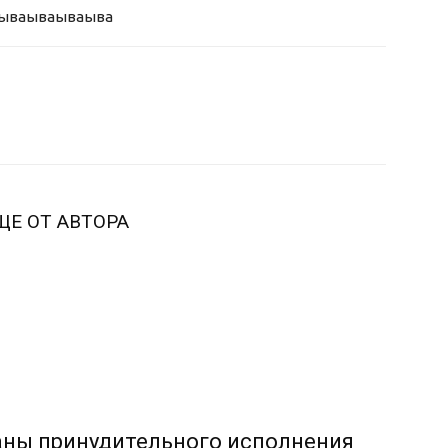
ыва
ываываыва
ЩЕ ОТ АВТОРА
аны принудительного исполнения