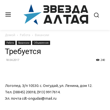
Домой
Работа
Вакансии
Работа
Вакансии
Объявления
Требуется
18.04.2017
240
Логопед. З/п 10530. с. Онгудай, ул. Ленина, дом 12.
Тел. (38845) 20018, (913) 9917614.
Эл. почта cdt-ongudai@mail.ru