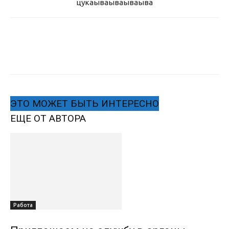
цукаыва
ываываыва
ЭТО МОЖЕТ БЫТЬ ИНТЕРЕСНО
ЕЩЕ ОТ АВТОРА
Работа