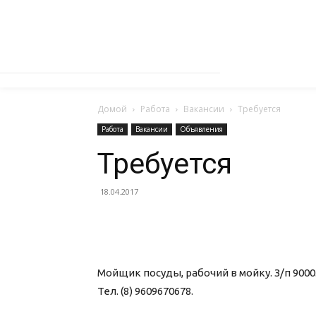
Домой
Работа
Вакансии
Требуется
Работа
Вакансии
Объявления
Требуется
18.04.2017
Мойщик посуды, рабочий в мойку. З/п 9000.
Тел. (8) 9609670678.