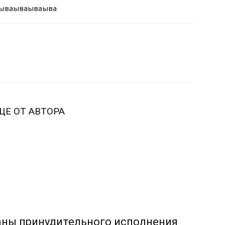
ыва
ываываыва
ЩЕ ОТ АВТОРА
аны принудительного исполнения