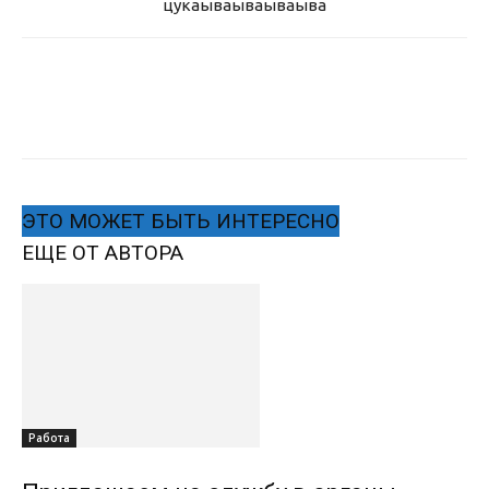
цукаыва
ываываыва
ЭТО МОЖЕТ БЫТЬ ИНТЕРЕСНО
ЕЩЕ ОТ АВТОРА
Работа