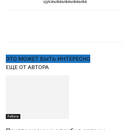
цукаыва
ываываыва
ЭТО МОЖЕТ БЫТЬ ИНТЕРЕСНО
ЕЩЕ ОТ АВТОРА
Работа