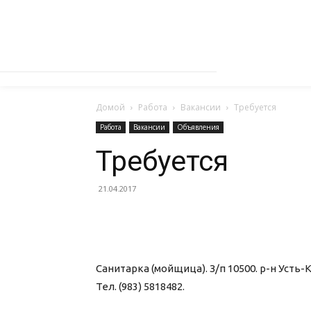
Домой
Работа
Вакансии
Требуется
Работа
Вакансии
Объявления
Требуется
21.04.2017
Санитарка (мойщица). З/п 10500. р-н Усть-Ка
Тел. (983) 5818482.