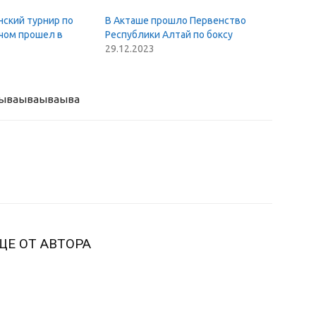
нский турнир по
В Акташе прошло Первенство
ячом прошел в
Республики Алтай по боксу
29.12.2023
ыва
ываываыва
ЩЕ ОТ АВТОРА