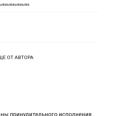
ыва
ываываыва
ЩЕ ОТ АВТОРА
аны принудительного исполнения