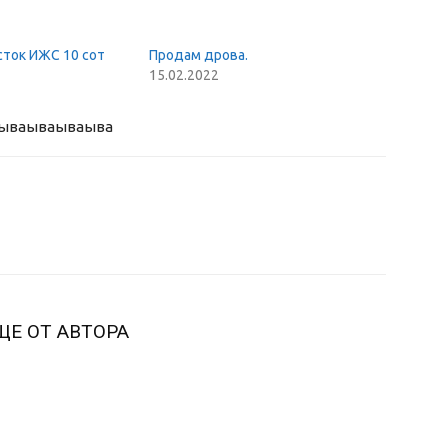
сток ИЖС 10 сот
Продам дрова.
15.02.2022
ыва
ываываыва
ЩЕ ОТ АВТОРА