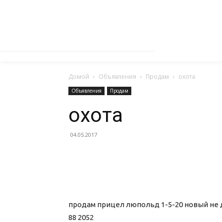
Домой
Объявления
Продам
охота
Объявления
Продам
охота
04.05.2017
продам прицел люпольд 1-5-20 новый не до
88 2052