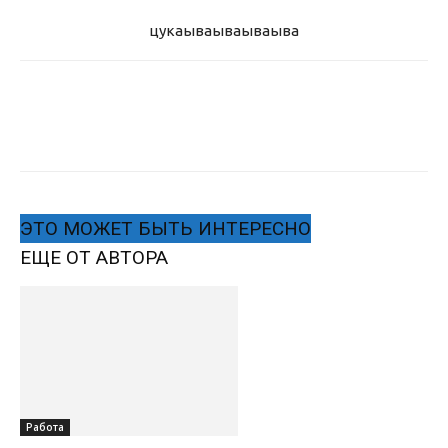
цукаыва
ываываыва
ЭТО МОЖЕТ БЫТЬ ИНТЕРЕСНО
ЕЩЕ ОТ АВТОРА
Работа