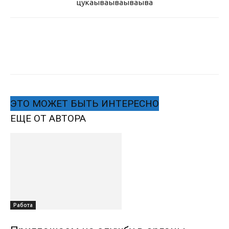
цукаыва
ываываыва
ЭТО МОЖЕТ БЫТЬ ИНТЕРЕСНО
ЕЩЕ ОТ АВТОРА
Работа