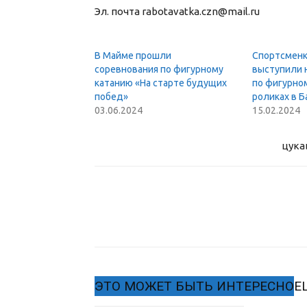
Эл. почта rabotavatka.czn@mail.ru
В Майме прошли
Спортсменк
соревнования по фигурному
выступили 
катанию «На старте будущих
по фигурно
побед»
роликах в Б
03.06.2024
15.02.2024
цука
ЭТО МОЖЕТ БЫТЬ ИНТЕРЕСНО
Е