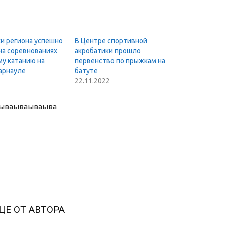
и региона успешно
В Центре спортивной
на соревнованиях
акробатики прошло
му катанию на
первенство по прыжкам на
арнауле
батуте
22.11.2022
ыва
ываываыва
ЩЕ ОТ АВТОРА