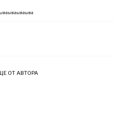
ыва
ываываыва
ЩЕ ОТ АВТОРА