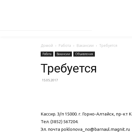
Домой
Работа
Вакансии
Требуется
Работа
Вакансии
Объявления
Требуется
15.05.2017
Кассир. З/п 15000. г. Горно-Алтайск, пр-кт
Тел. (3852) 567204.
Эл. почта poklonova_no@barnaul.magnit.ru