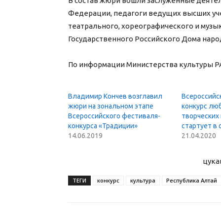
В состав жюри вошли заслуженные деятел
Федерации, педагоги ведущих высших уч
театрального, хореографического и музы
Государственного Российского Дома народ
По информации Министерства культуры Р
Владимир Кончев возглавил
Всероссийс
жюри на зональном этапе
конкурс лю
Всероссийского фестиваля-
творческих
конкурса «Традиции»
стартует в
14.06.2019
21.04.2020
цука
ТЕГИ
конкурс
культура
Республика Алтай