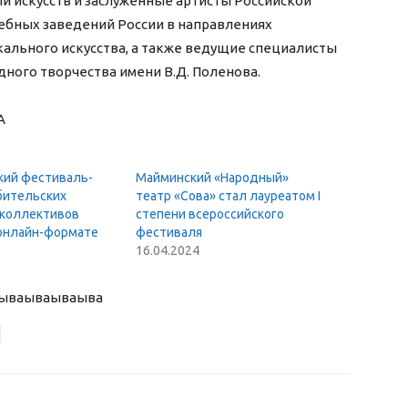
и искусств и заслуженные артисты Российской
ебных заведений России в направлениях
кального искусства, а также ведущие специалисты
ного творчества имени В.Д. Поленова.
А
кий фестиваль-
Майминский «Народный»
бительских
театр «Сова» стал лауреатом I
 коллективов
степени всероссийского
 онлайн-формате
фестиваля
16.04.2024
ыва
ываываыва