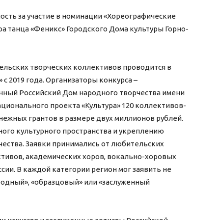
сть за участие в номинации «Хореографические
а танца «Феникс» Городского Дома культуры Горно-
ельских творческих коллективов проводится в
 с 2019 года. Организаторы конкурса –
енный Российский Дом народного творчества имени
национального проекта «Культура» 120 коллективов-
нежных грантов в размере двух миллионов рублей.
ого культурного пространства и укреплению
ества. Заявки принимались от любительских
ктивов, академических хоров, вокально-хоровых
ссии. В каждой категории регион мог заявить не
родный», «образцовый» или «заслуженный