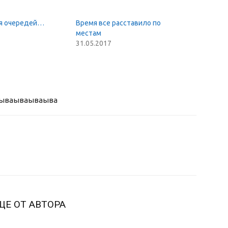
ся очередей…
Время все расставило по
местам
31.05.2017
ыва
ываываыва
ЩЕ ОТ АВТОРА