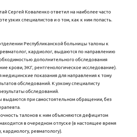
ай Сергей Коваленко ответил на наиболее часто
те узких специалистов и о том, как к ним попасть.
 отделении Республиканской больницы талоны к
, ревматолог, кардиолог, выдаются по направлению
 необходимостью дополнительного обследования
ие крови, ЭКГ, рентгенологическое исследование).
 медицинские показания для направления к тому
льтатов обследований. К узкому специалисту
 результаты обследований.
ы выдаются при самостоятельном обращении, без
ерапевта.
точность талонов к ним объясняются дефицитом
т находится в очередном отпуске (в настоящее время
, кардиологу, ревматологу).