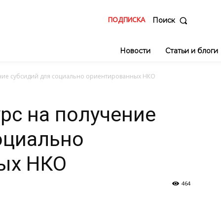
ПОДПИСКА
Поиск
Новости
Статьи и блоги
ние субсидий для социально ориентированных НКО
рс на получение
оциально
ых НКО
464