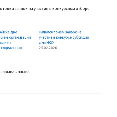
отовки заявок на участие в конкурсном отборе
айске две
Начался прием заявок на
ские организации
участие в конкурсе субсидий
ьги на
для НКО
 социальных
25.02.2020
ыва
ываываыва