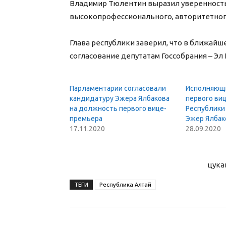
Владимир Тюлентин выразил уверенность,
высокопрофессионального, авторитетного
Глава республики заверил, что в ближайш
согласование депутатам Госсобрания – Эл 
Парламентарии согласовали
Исполняющи
кандидатуру Эжера Ялбакова
первого ви
на должность первого вице-
Республики
премьера
Эжер Ялбак
17.11.2020
28.09.2020
цука
ТЕГИ
Республика Алтай