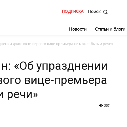
ПОДПИСКА
Поиск
Новости
Статьи и блоги
днении должности первого вице-премьера не может быть и речи»
н: «Об упразднении
вого вице-премьера
и речи»
357