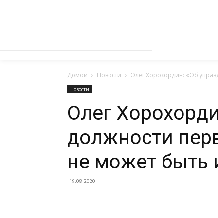
Домой
Новости
Олег Хорохордин: «Об упраз
Новости
Олег Хорохорди
должности пер
не может быть 
19.08.2020