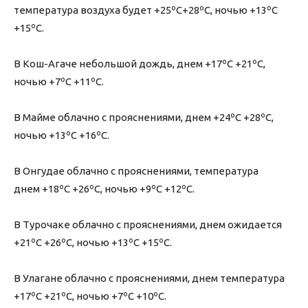
температура воздуха будет +25ºС+28ºС, ночью +13ºС
+15ºС.
В Кош-Агаче небольшой дождь, днем +17ºС +21ºС,
ночью +7ºС +11ºС.
В Майме облачно с прояснениями, днем +24ºС +28ºС,
ночью +13ºС +16ºС.
В Онгудае облачно с прояснениями, температура
днем +18ºС +26ºС, ночью +9ºС +12ºС.
В Турочаке облачно с прояснениями, днем ожидается
+21ºС +26ºС, ночью +13ºС +15ºС.
В Улагане облачно с прояснениями, днем температура
+17ºС +21ºС, ночью +7ºС +10ºС.