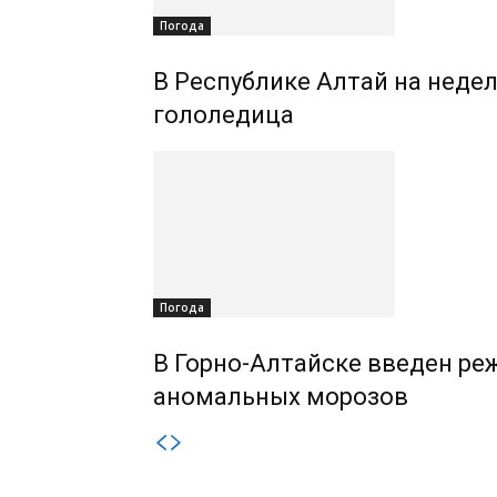
Погода
В Республике Алтай на недел
гололедица
Погода
В Горно-Алтайске введен ре
аномальных морозов