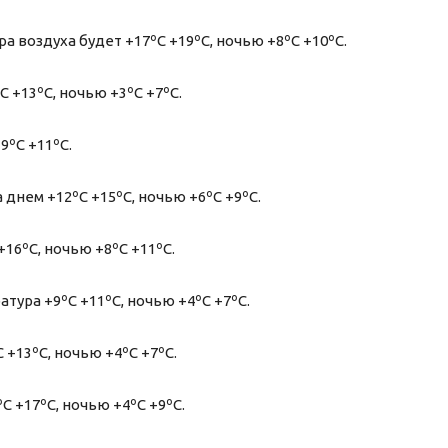
 воздуха будет +17ºС +19ºС, ночью +8ºС +10ºС.
 +13ºС, ночью +3ºС +7ºС.
9ºС +11ºС.
днем +12ºС +15ºС, ночью +6ºС +9ºС.
16ºС, ночью +8ºС +11ºС.
тура +9ºС +11ºС, ночью +4ºС +7ºС.
+13ºС, ночью +4ºС +7ºС.
 +17ºС, ночью +4ºС +9ºС.