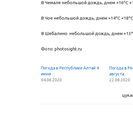
В Чемале небольшой дождь, днем +16ºС +1
В Чое небольшой дождь, днем +14ºС +18ºС,
В Шебалино небольшой дождь, днем +13ºС 
Фото: photosight.ru
Погода в Республике Алтай 4
Погода в Ре
июня
августа
04.06.2020
22.08.2020
цука