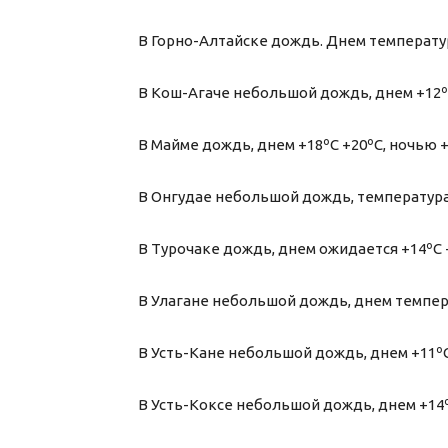
В Горно-Алтайске дождь. Днем температура
В Кош-Агаче небольшой дождь, днем +12ºС
В Майме дождь, днем +18ºС +20ºС, ночью +
В Онгудае небольшой дождь, температура 
В Турочаке дождь, днем ожидается +14ºС +
В Улагане небольшой дождь, днем темпера
В Усть-Кане небольшой дождь, днем +11ºС 
В Усть-Коксе небольшой дождь, днем +14ºС