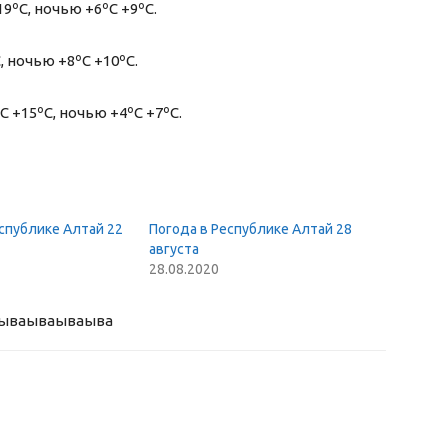
9ºС, ночью +6ºС +9ºС.
 ночью +8ºС +10ºС.
+15ºС, ночью +4ºС +7ºС.
спублике Алтай 22
Погода в Республике Алтай 28
августа
28.08.2020
ыва
ываываыва