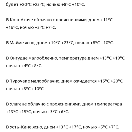
будет +20ºС +23ºС, ночью +8ºС +10ºС.
В Кош-Агаче облачно с прояснениями, днем +11ºС
+16ºС, ночью +3ºС +7ºС.
В Майме ясно, днем +19ºС +23ºС, ночью +8ºС +10ºС.
В Онгудае малооблачно, температура днем +13ºС +19ºС,
ночью +4ºС +8ºС.
В Турочаке малооблачно, днем ожидается +15ºС +20ºС,
ночью +8ºС +10ºС.
В Улагане облачно с прояснениями, днем температура
+13ºС +15ºС, ночью +3ºС +6ºС.
В Усть-Кане ясно, днем +13ºС +17ºС, ночью +5ºС +7ºС.