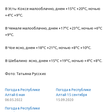
В Усть-Коксе малооблачно, днем +15ºС +20ºС, ночью
+4ºС +9ºС.
В Чемале малооблачно, днем +17ºС +23ºС, ночью +6ºС
+9ºС.
В Чое ясно, днем +18ºС +21ºС, ночью +8ºС +10ºС.
В Шебалино ясно, днем +15ºС +19ºС, ночью +4ºС +8ºС.
Фото: Татьяна Русских
Погода в Республике
Погода в Республике
Алтай 6 мая
Алтай 15 сентября
06.05.2022
15.09.2020
Погода в Республике