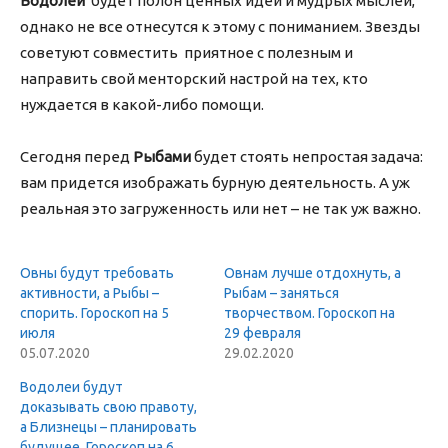
Водолей
будет полон ценных идей и мудрых мыслей,
однако не все отнесутся к этому с пониманием. Звезды
советуют совместить приятное с полезным и
направить свой менторский настрой на тех, кто
нуждается в какой-либо помощи.
Сегодня перед
Рыбами
будет стоять непростая задача:
вам придется изображать бурную деятельность. А уж
реальная это загруженность или нет – не так уж важно.
Овны будут требовать
Овнам лучше отдохнуть, а
активности, а Рыбы –
Рыбам – заняться
спорить. Гороскоп на 5
творчеством. Гороскоп на
июля
29 февраля
05.07.2020
29.02.2020
Водолеи будут
доказывать свою правоту,
а Близнецы – планировать
будущее. Гороскоп на 6