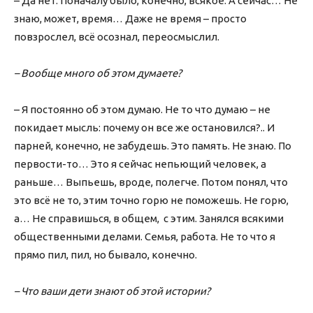
– Да нет. Поначалу было, конечно, всякое. А сейчас… Не
знаю, может, время… Даже не время – просто
повзрослел, всё осознал, переосмыслил.
– Вообще много об этом думаете?
– Я постоянно об этом думаю. Не то что думаю – не
покидает мысль: почему он все же остановился?.. И
парней, конечно, не забудешь. Это память. Не знаю. По
первости-то… Это я сейчас непьющий человек, а
раньше… Выпьешь, вроде, полегче. Потом понял, что
это всё не то, этим точно горю не поможешь. Не горю,
а… Не справишься, в общем, с этим. Занялся всякими
общественными делами. Семья, работа. Не то что я
прямо пил, пил, но бывало, конечно.
– Что ваши дети знают об этой истории?