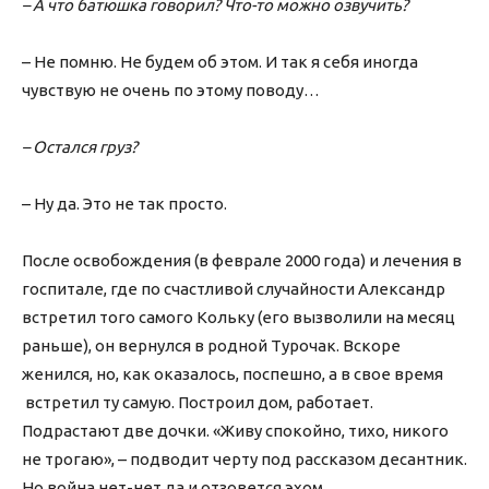
– А что батюшка говорил? Что-то можно озвучить?
– Не помню. Не будем об этом. И так я себя иногда
чувствую не очень по этому поводу…
– Остался груз?
– Ну да. Это не так просто.
После освобождения (в феврале 2000 года) и лечения в
госпитале, где по счастливой случайности Александр
встретил того самого Кольку (его вызволили на месяц
раньше), он вернулся в родной Турочак. Вскоре
женился, но, как оказалось, поспешно, а в свое время
встретил ту самую. Построил дом, работает.
Подрастают две дочки. «Живу спокойно, тихо, никого
не трогаю», – подводит черту под рассказом десантник.
Но война нет-нет да и отзовется эхом.