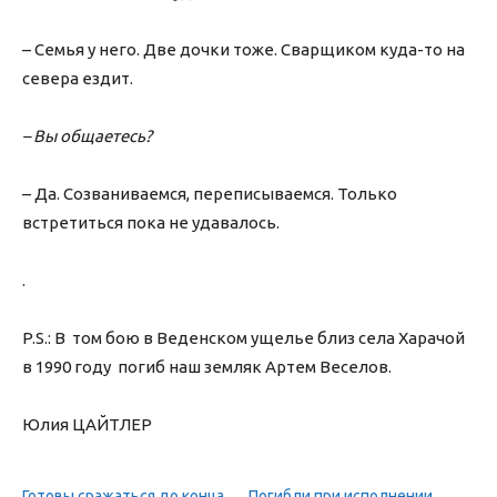
– Семья у него. Две дочки тоже. Сварщиком куда-то на
севера ездит.
– Вы общаетесь?
– Да. Созваниваемся, переписываемся. Только
встретиться пока не удавалось.
.
P.S.: В том бою в Веденском ущелье близ села Харачой
в 1990 году погиб наш земляк Артем Веселов.
Юлия ЦАЙТЛЕР
Готовы сражаться до конца
Погибли при исполнении