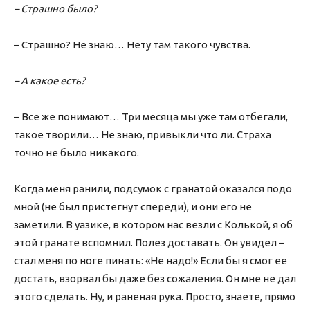
– Страшно было?
– Страшно? Не знаю… Нету там такого чувства.
– А какое есть?
– Все же понимают… Три месяца мы уже там отбегали,
такое творили… Не знаю, привыкли что ли. Страха
точно не было никакого.
Когда меня ранили, подсумок с гранатой оказался подо
мной (не был пристегнут спереди), и они его не
заметили. В уазике, в котором нас везли с Колькой, я об
этой гранате вспомнил. Полез доставать. Он увидел –
стал меня по ноге пинать: «Не надо!» Если бы я смог ее
достать, взорвал бы даже без сожаления. Он мне не дал
этого сделать. Ну, и раненая рука. Просто, знаете, прямо