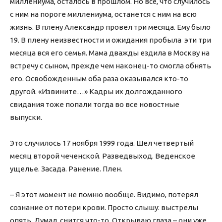
миллениума, осталось в прошлом. Но всё, что случилось
с ним на пороге миллениума, останется с ним на всю
жизнь. В плену Александр провел три месяца. Ему было
19. В плену неизвестности и ожидания пробыла эти три
месяца вся его семья. Мама дважды ездила в Москву на
встречу с сыном, прежде чем наконец-то смогла обнять
его. Освобожденным оба раза оказывался кто-то
другой. «Извините…» Кадры их долгожданного
свидания тоже попали тогда во все новостные
выпуски.
Это случилось 17 ноября 1999 года. Шел четвертый
месяц второй чеченской. Разведвыход. Веденское
ущелье. Засада. Ранение. Плен.
– Я этот момент не помню вообще. Видимо, потерял
сознание от потери крови. Просто слышу: выстрелы
опять. Думал, снится что-то. Открываю глаза – они уже