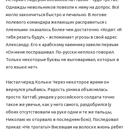
Однажды невольников повезли к нему на допрос. Всё
могло закончиться быстро и печально. В логове
полевого командира желающих расправиться с
пленными оказалось более чем достаточно. «Ходят: «Я
тебя резать буду!», – вспоминает угрозы в свой адрес
Александр. Его к арабскому наемнику завели первым:
«Он меня поспрашивал. По-русски неплохо говорил.
Только некоторые буквы не выговаривал, которых в
его языке нет».
Настал черед Кольки. Через некоторое время он
вернулся улыбаясь. Радость узника объяснялась
просто: Хаттаб, увидев у российского солдата точно
такое же увечье, как у него самого, раздобрился (у
обоих отсутствовали на руке одни и те же пальцы,
Николаю их оторвало в последнем бою). Последовал
приказ: «Не трогать!» Висевшая на волоске жизнь ребят