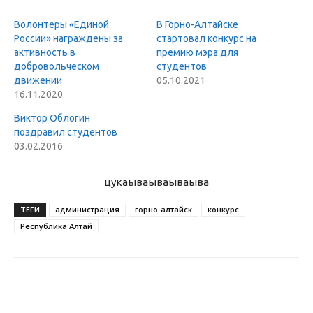
Волонтеры «Единой
В Горно-Алтайске
России» награждены за
стартовал конкурс на
активность в
премию мэра для
добровольческом
студентов
движении
05.10.2021
16.11.2020
Виктор Облогин
поздравил студентов
03.02.2016
цукаыва
ываываыва
ТЕГИ
администрация
горно-алтайск
конкурс
Республика Алтай