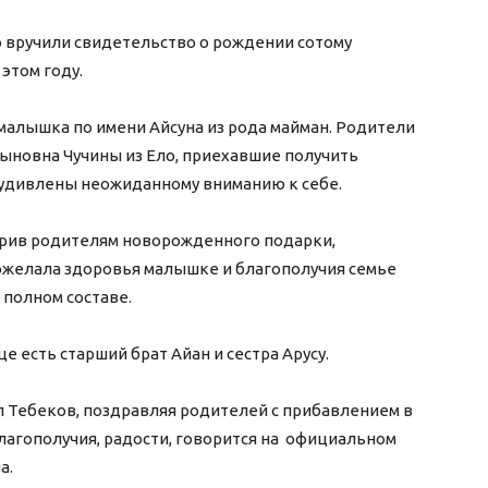
 вручили свидетельство о рождении сотому
 этом году.
малышка по имени Айсуна из рода майман. Родители
ыновна Чучины из Ело, приехавшие получить
 удивлены неожиданному вниманию к себе.
арив родителям новорожденного подарки,
ожелала здоровья малышке и благополучия семье
 полном составе.
е есть старший брат Айан и сестра Арусу.
 Тебеков, поздравляя родителей с прибавлением в
лагополучия, радости, говорится на официальном
а.