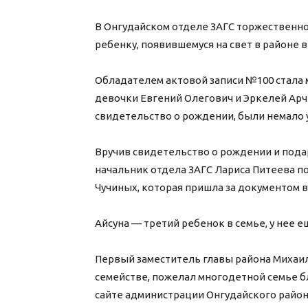
В Онгудайском отделе ЗАГС торжественно
ребенку, появившемуся на свет в районе в
Обладателем актовой записи №100 стала 
девочки Евгений Олегович и Эркелей Арч
свидетельство о рождении, были немало
Вручив свидетельство о рождении и под
начальник отдела ЗАГС Лариса Питеева п
Чучиных, которая пришла за документом в
Айсуна — третий ребенок в семье, у нее ещ
Первый заместитель главы района Михаил
семействе, пожелал многодетной семье б
сайте администрации Онгудайского район