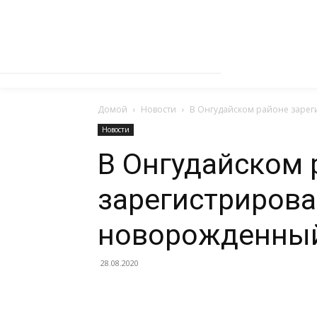
Домой
Новости
В Онгудайском районе заре
Новости
В Онгудайском 
зарегистрирова
новорожденный
28.08.2020