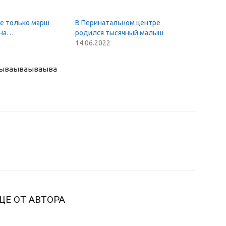
не только марш
В Перинатальном центре
на…
родился тысячный малыш
14.06.2022
ыва
ываываыва
ЩЕ ОТ АВТОРА