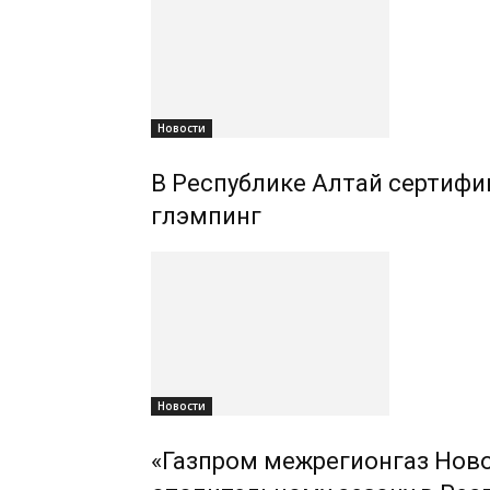
Новости
В Республике Алтай сертифиц
глэмпинг
Новости
«Газпром межрегионгаз Ново