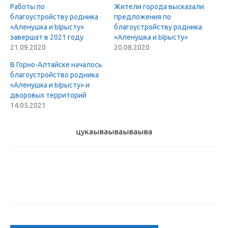
Работы по
Жители города высказали
благоустройству родника
предложения по
«Аленушка и Ырысту»
благоустройству родника
завершат в 2021 году
«Аленушка и Ырысту»
21.09.2020
20.08.2020
В Горно-Алтайске началось
благоустройство родника
«Аленушка и Ырысту» и
дворовых территорий
14.05.2021
цукаыва
ываываыва