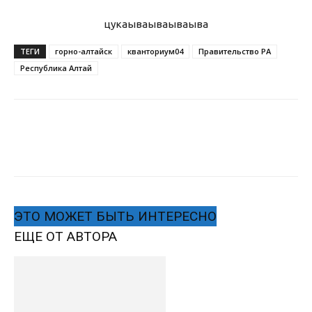
цукаыва
ываываыва
ТЕГИ
горно-алтайск
кванториум04
Правительство РА
Республика Алтай
ЭТО МОЖЕТ БЫТЬ ИНТЕРЕСНО
ЕЩЕ ОТ АВТОРА